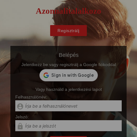
Azonnalitalalkozo
Regisztrálj
Belépés
Jelentkezz be vagy regisztrálj a Google fiókoddal
Vagy használd a jelentkezési lapot
Felhasználónév:
account_circle
Jelszó:
lock