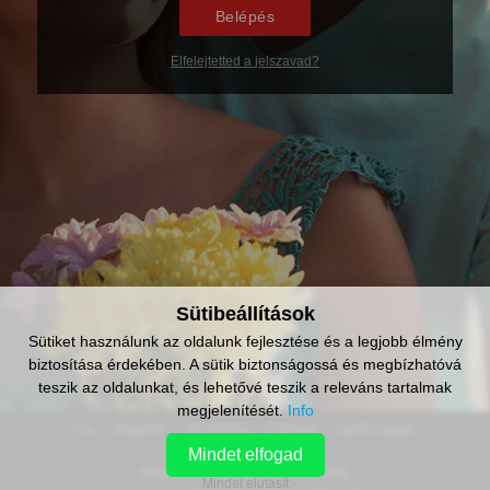
Belépés
Elfelejtetted a jelszavad?
Sütibeállítások
Sütiket használunk az oldalunk fejlesztése és a legjobb élmény
biztosítása érdekében. A sütik biztonságossá és megbízhatóvá
teszik az oldalunkat, és lehetővé teszik a releváns tartalmak
megjelenítését.
Info
faq
magánélet
elérhetőség
feltételek
ügyfélszolgálat
Mindet elfogad
Media Buy Services Ltd. © 2020 - 2026.
Mindet elutasít